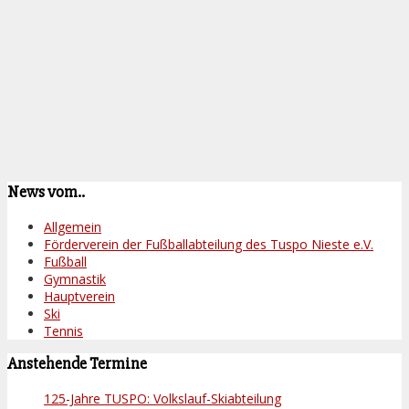
Kategorien
Allgemein
,
Hauptverein
Ältere Beiträge
News vom..
Allgemein
Förderverein der Fußballabteilung des Tuspo Nieste e.V.
Fußball
Gymnastik
Hauptverein
Ski
Tennis
Anstehende Termine
125-Jahre TUSPO: Volkslauf-Skiabteilung